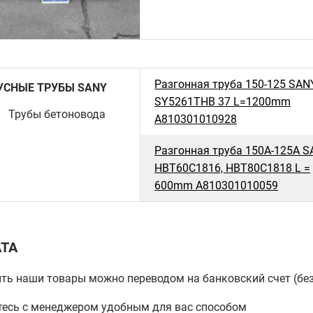
Разгонная труба 150-125 SAN
УСНЫЕ ТРУБЫ SANY
SY5261THB 37 L=1200mm
A810301010928
Разгонная труба 150A-125A 
HBT60C1816, HBT80C1818 L =
600mm A810301010059
ТА
ть наши товары можно переводом на банковский счет (бе
есь с менеджером удобным для вас способом