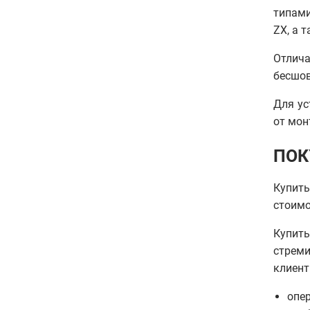
типами
ZX, а 
Отлич
бесшов
Для ус
от мон
ПОК
Купить
стоимо
Купит
стреми
клиент
опе