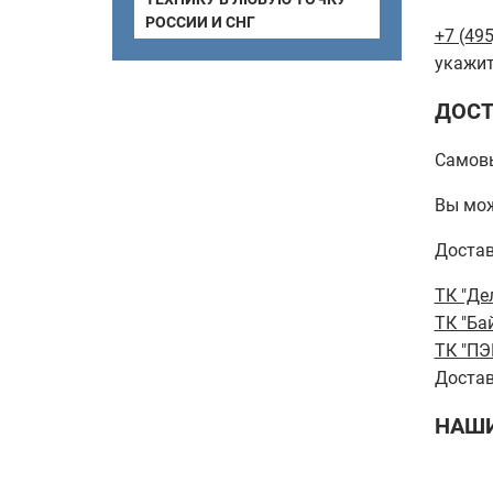
РОССИИ И СНГ
+7 (495
укажит
ДОСТ
Самов
Вы мож
Достав
ТК "Де
ТК "Ба
ТК "ПЭ
Достав
НАШИ