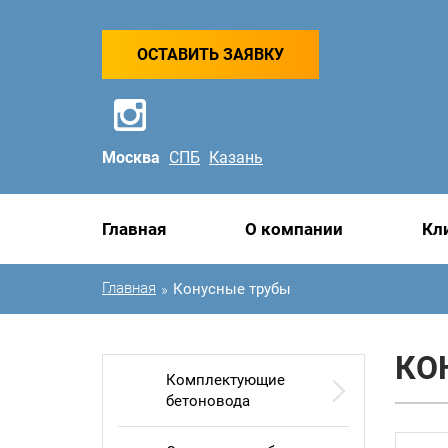
ОСТАВИТЬ ЗАЯВКУ
Москва
СПБ
Казань
Главная
О компании
Кл
Главная
Конусные трубы
»
КО
Комплектующие
бетоновода