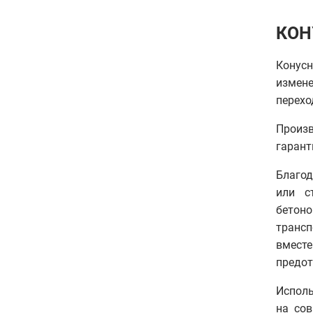
КОН
Конус
измен
перехо
Произв
гарант
Благод
или с
бетоно
трансп
вмест
предот
Исполь
на со