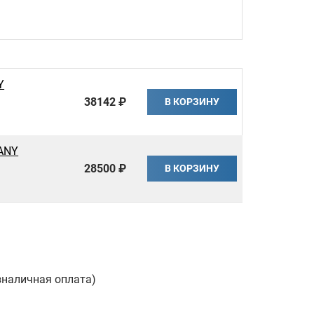
Y
38142 ₽
В КОРЗИНУ
SANY
28500 ₽
В КОРЗИНУ
зналичная оплата)