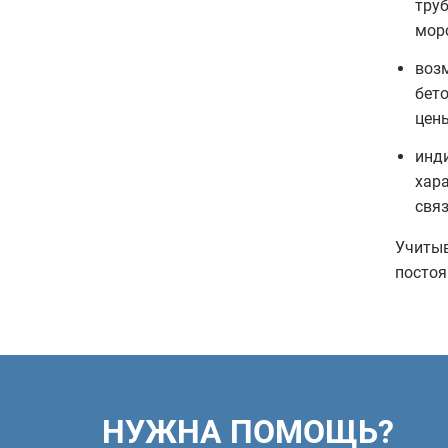
труб
мор
воз
бет
цены
инд
хара
свя
Учитыв
постоя
НУЖНА ПОМОЩЬ?