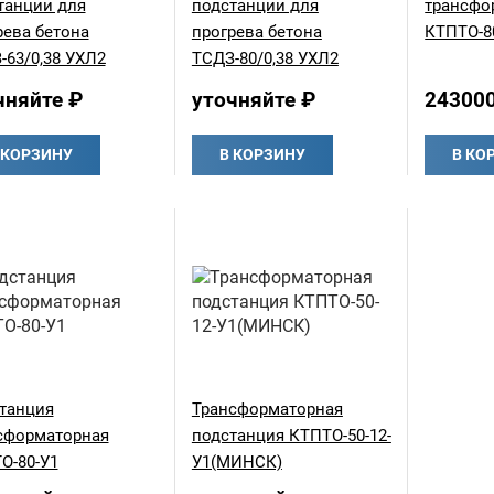
танции для
подстанции для
трансфо
рева бетона
прогрева бетона
КТПТО-8
-63/0,38 УХЛ2
ТСДЗ-80/0,38 УХЛ2
чняйте ₽
уточняйте ₽
24300
 КОРЗИНУ
В КОРЗИНУ
В КО
танция
Трансформаторная
сформаторная
подстанция КТПТО-50-12-
О-80-У1
У1(МИНСК)