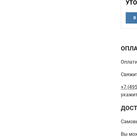
УТО
В
ОПЛА
Оплати
Свяжит
+7 (495
укажит
ДОСТ
Самов
Вы мож