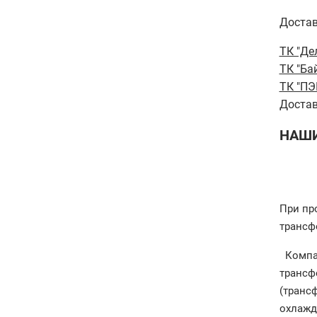
Достав
ТК "Де
ТК "Ба
ТК "ПЭ
Достав
НАШИ
При пр
трансф
Компан
трансф
(транс
охлажд