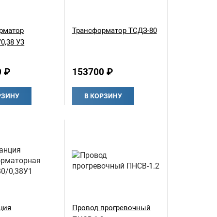
рматор
Трансформатор ТСДЗ-80
0,38 У3
0 ₽
153700 ₽
РЗИНУ
В КОРЗИНУ
ция
Провод прогревочный