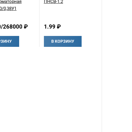
рматорная
ПНСВ-1.2
0/0,38У1
0/268000 ₽
1.99 ₽
РЗИНУ
В КОРЗИНУ