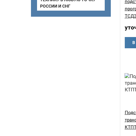
подс
РОССИИ И СНГ
прог
ТСДЗ
уто
В
Подс
тран
КТПТ