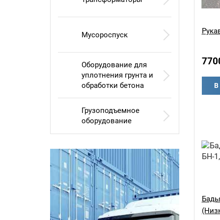
Рука
Мусороспуск
770
Оборудование для
уплотнения грунта и
обработки бетона
В
Грузоподъемное
оборудование
Бадья
(Низ