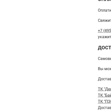
Оплати
Свяжит
+7 (495
укажит
ДОСТ
Самов
Вы мож
Достав
ТК "Де
ТК "Ба
ТК "ПЭ
Достав