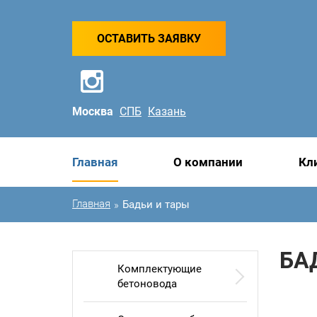
ОСТАВИТЬ ЗАЯВКУ
Москва
СПБ
Казань
Главная
О компании
Кл
Главная
Бадьи и тары
»
БА
Комплектующие
бетоновода