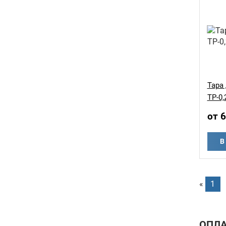
Тара
ТР-0,
от 
В
«
1
ОПЛА