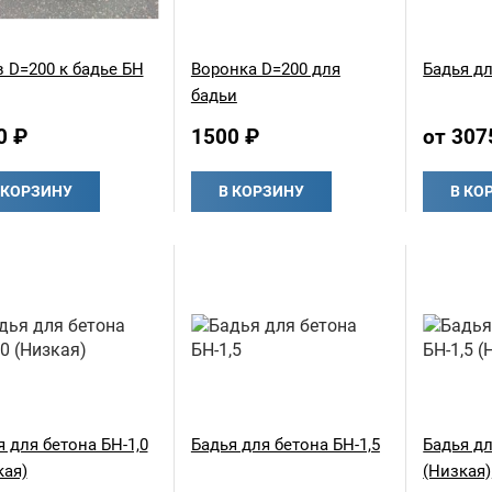
в D=200 к бадье БН
Воронка D=200 для
Бадья дл
бадьи
0 ₽
1500 ₽
от 307
 КОРЗИНУ
В КОРЗИНУ
В КО
 для бетона БН-1,0
Бадья для бетона БН-1,5
Бадья дл
кая)
(Низкая)