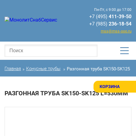
Пн-Пт, с 9:00 до 17:00
+7 (495)
411-39-50
+7 (985)
236-18-54
mss@mss-ooo.ru
Главная
Конусные трубы
Разгонная труба SK150-SK125 
»
»
КОРЗИНА
РАЗГОННАЯ ТРУБА SK150-SK125 L=530MM