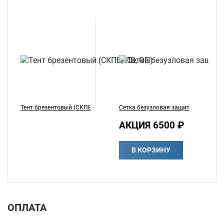
Тент брезентовый (СКПВ, ПВ, ОП)
Сетка безузловая защитно-улавлив
Эл
АКЦИЯ 6500 ₽
1
В КОРЗИНУ
ОПЛАТА