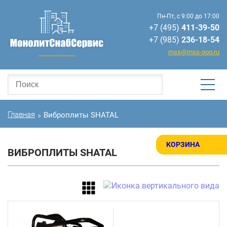
Пн-Пт, с 9:00 до 17:00
+7 (495)
411-39-50
+7 (985)
236-18-54
mss@mss-ooo.ru
Главная
Виброплиты SHATAL
»
КОРЗИНА
ВИБРОПЛИТЫ SHATAL