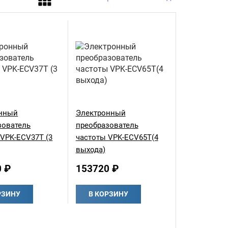
нный
Электронный
зователь
преобразователь
 VPK-ECV37T (3
частоты VPK-ECV65T(4
выхода)
0 ₽
153720 ₽
РЗИНУ
В КОРЗИНУ