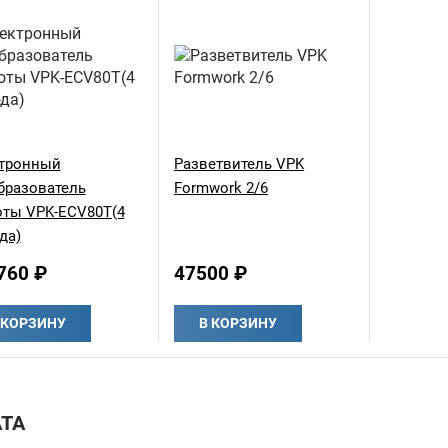
тронный
Разветвитель VPK
бразователь
Formwork 2/6
оты VPK-ECV80T(4
да)
760 ₽
47500 ₽
 КОРЗИНУ
В КОРЗИНУ
ТА