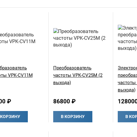
бразователь
Преобразователь
Электро
оты VPK-CV11M
частоты VPK-CV25M (2
преобра
выхода)
частоты
выхода)
00 ₽
86800 ₽
12800
 КОРЗИНУ
В КОРЗИНУ
В КО