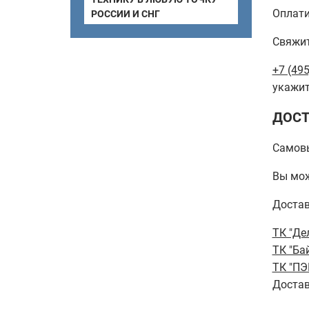
Оплати
РОССИИ И СНГ
Свяжит
+7 (495
укажит
ДОСТ
Самов
Вы мож
Достав
ТК "Де
ТК "Ба
ТК "ПЭ
Достав