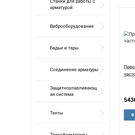
Станки для работы с
арматурой
Виброоборудование
Бадьи и тары
Прео
Соединение арматуры
част
Защитноулавливающ
ая система
543
Тенты
В
Трансформаторы