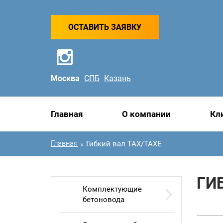
ОСТАВИТЬ ЗАЯВКУ
Москва
СПБ
Казань
Главная
О компании
Кл
Главная
Гибкий вал TAX/TAXE
»
ГИ
Комплектующие
бетоновода