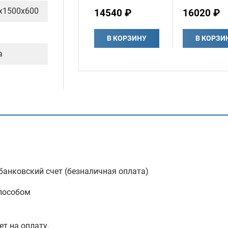
х1500х600
14540 ₽
16020 ₽
В КОРЗИНУ
В КОРЗИ
а
анковский счет (безналичная оплата)
пособом
ет на оплату.