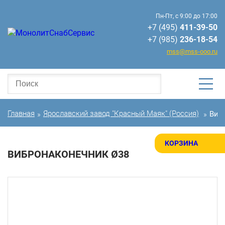
Пн-Пт, с 9:00 до 17:00
+7 (495)
411-39-50
+7 (985)
236-18-54
mss@mss-ooo.ru
Главная
Ярославский завод "Красный Маяк" (Россия)
Виб
»
»
КОРЗИНА
ВИБРОНАКОНЕЧНИК Ø38