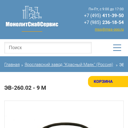
Пн-Пт, с 9:00 до 17:00
+7 (495)
411-39-50
+7 (985)
236-18-54
mss@mss-ooo.ru
Главная
Ярославский завод "Красный Маяк" (Россия)
ЭВ-2
»
»
КОРЗИНА
ЭВ-260.02 - 9 М