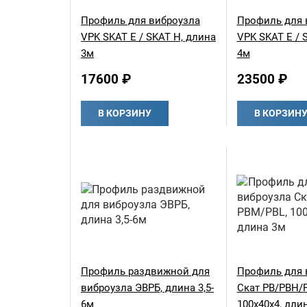
Профиль для виброузла
Профиль для 
VPK SKAT E / SKAT H, длина
VPK SKAT E / 
3м
4м
17600 ₽
23500 ₽
В КОРЗИНУ
В КОРЗИН
Профиль раздвижной для
Профиль для 
виброузла ЭВРБ, длина 3,5-
Скат РВ/РВН/
6м
100х40х4, дли