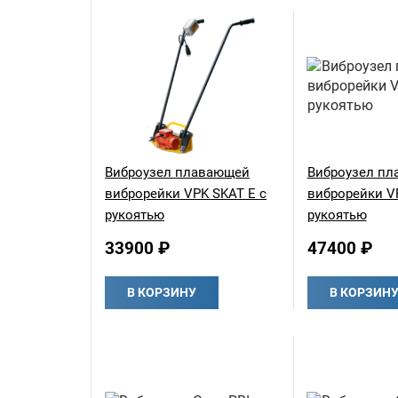
Виброузел плавающей
Виброузел п
виброрейки VPK SKAT E с
виброрейки V
рукоятью
рукоятью
33900 ₽
47400 ₽
В КОРЗИНУ
В КОРЗИН