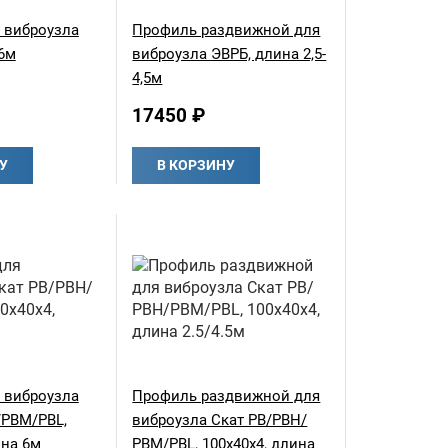
 виброузла
Профиль раздвижной для
6м
виброузла ЭВРБ, длина 2,5-
4,5м
17450 ₽
У
В КОРЗИНУ
 виброузла
Профиль раздвижной для
/РВМ/PBL,
виброузла Скат РВ/РВН/
ина 6м
РВМ/PBL, 100х40х4, длина