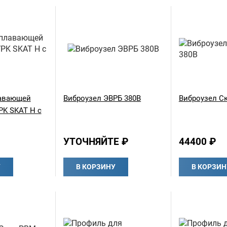
лавающей
Виброузел ЭВРБ 380В
Виброузел Ск
PK SKAT H с
УТОЧНЯЙТЕ ₽
44400 ₽
У
В КОРЗИНУ
В КОРЗИН