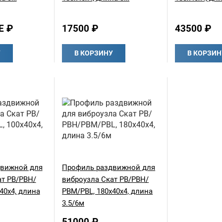
Е ₽
17500 ₽
43500 ₽
У
В КОРЗИНУ
В КОРЗИН
движной для
Профиль раздвижной для
ат РВ/РВН/
виброузла Скат РВ/РВН/
40х4, длина
РВМ/PBL, 180х40х4, длина
3.5/6м
51000 ₽