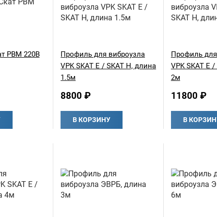
ат РВМ 220В
Профиль для виброузла
Профиль для
VPK SKAT E / SKAT H, длина
VPK SKAT E /
1.5м
2м
8800 ₽
11800 ₽
У
В КОРЗИНУ
В КОРЗИН