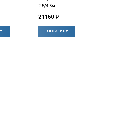
2.5/4.5м
21150 ₽
У
В КОРЗИНУ