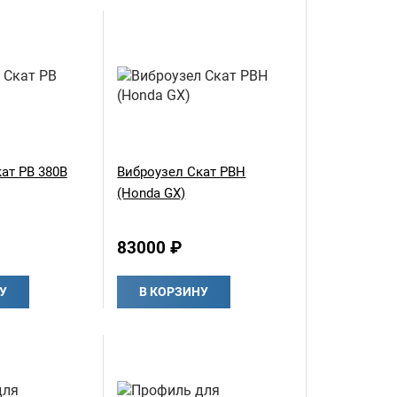
ат РВ 380В
Виброузел Скат РВH
(Honda GX)
83000 ₽
У
В КОРЗИНУ