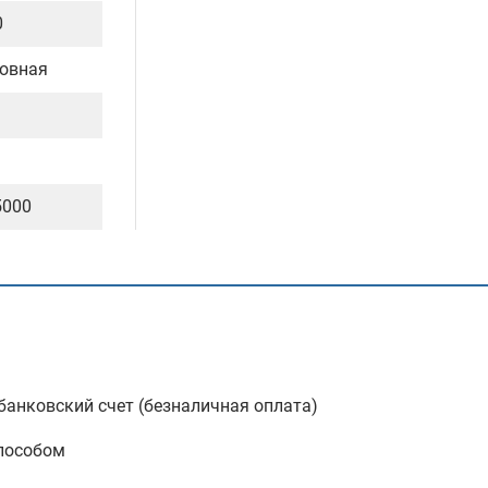
0
овная
5000
анковский счет (безналичная оплата)
пособом