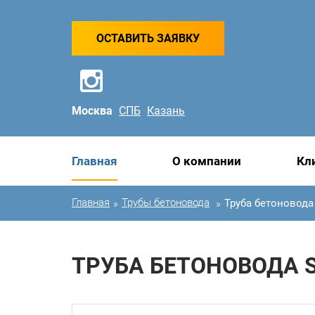
ОСТАВИТЬ ЗАЯВКУ
Москва
СПБ
Казань
Главная
О компании
Кл
Главная
Трубы бетоновода
Труба бетоновода 
»
»
ТРУБА БЕТОНОВОДА SK