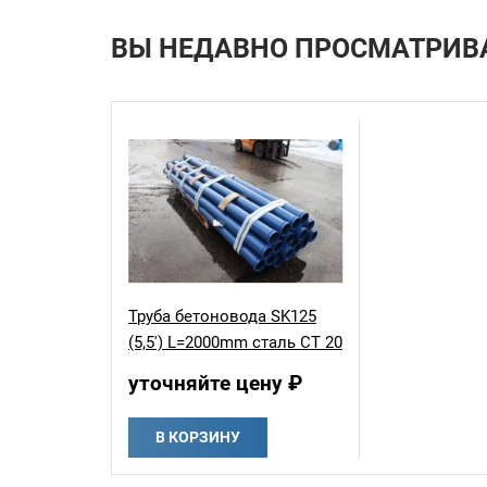
ВЫ НЕДАВНО ПРОСМАТРИВ
Труба бетоновода SK125
(5,5') L=2000mm сталь СТ 20
уточняйте цену ₽
В КОРЗИНУ