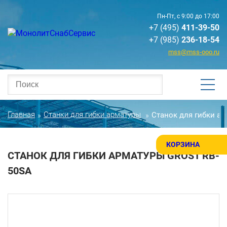
Пн-Пт, с 9:00 до 17:00
+7 (495)
411-39-50
+7 (985)
236-18-54
mss@mss-ooo.ru
Главная
Станки для гибки арматуры
Станок для гибки а
»
»
КОРЗИНА
СТАНОК ДЛЯ ГИБКИ АРМАТУРЫ GROST RB-
50SA