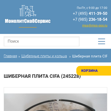
Пн-Пт, с 9:00 до 17:00
+7 (495)
411-39-50
+7 (985)
236-18-54
mss@mss-ooo.ru
Главная
Шиберные плиты и кольца
Шиберная плита CIFA 
»
»
КОРЗИНА
ШИБЕРНАЯ ПЛИТА CIFA (245228)