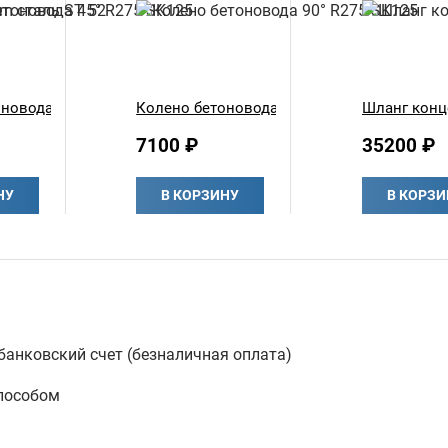
ль ST 52
новода 45° R275 SK125
Колено бетоновода 90° R275 SK125
Шланг конце
7100 ₽
35200 ₽
НУ
В КОРЗИНУ
В КОРЗИ
анковский счет (безналичная оплата)
пособом