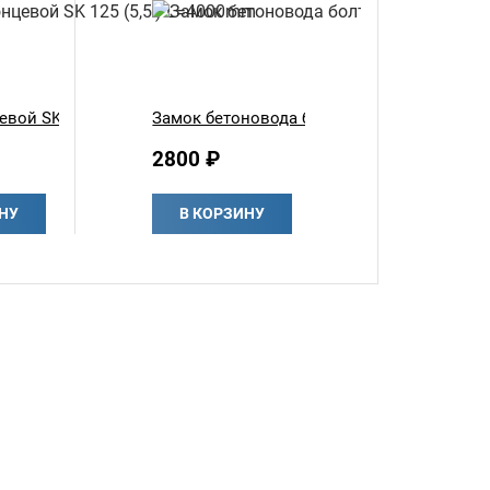
вой SK 125 (5,5') L=4000mm
Замок бетоновода болтовой SK 125 (5.5')
2800 ₽
НУ
В КОРЗИНУ