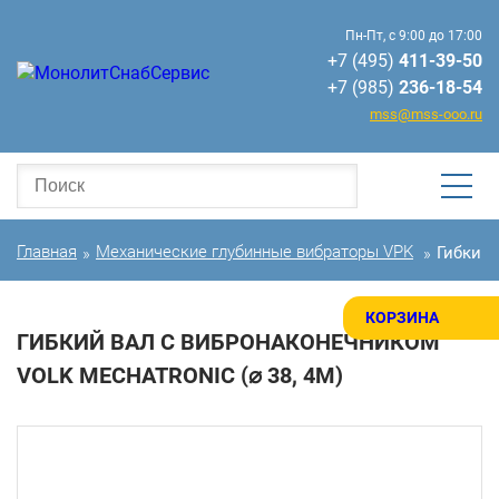
Пн-Пт, с 9:00 до 17:00
+7 (495)
411-39-50
+7 (985)
236-18-54
mss@mss-ooo.ru
Главная
Механические глубинные вибраторы VPK
Гибкий 
»
»
КОРЗИНА
ГИБКИЙ ВАЛ С ВИБРОНАКОНЕЧНИКОМ
VOLK MECHATRONIC (⌀ 38, 4М)