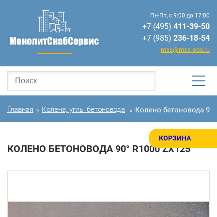
Пн-Пт, с 9:00 до 17:00
+7 (495)
411-39-50
+7 (985)
236-18-54
mss@mss-ooo.ru
Главная
Колена, углы бетоновода
Колено бетоновода 90°
»
»
КОРЗИНА
КОЛЕНО БЕТОНОВОДА 90° R1000 ZX125