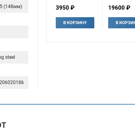
5 (148мм)
3950 ₽
19600 ₽
В КОРЗИНУ
В КОРЗИ
ng steel
206020186
ЮТ