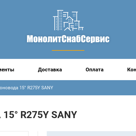
иенты
Доставка
Оплата
Ко
оновода 15° R275Y SANY
15° R275Y SANY