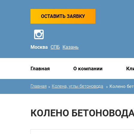
ОСТАВИТЬ ЗАЯВКУ
Москва
СПБ
Казань
Главная
О компании
Кл
Главная
Колена, углы бетоновода
Колено бет
»
»
КОЛЕНО БЕТОНОВОДА 