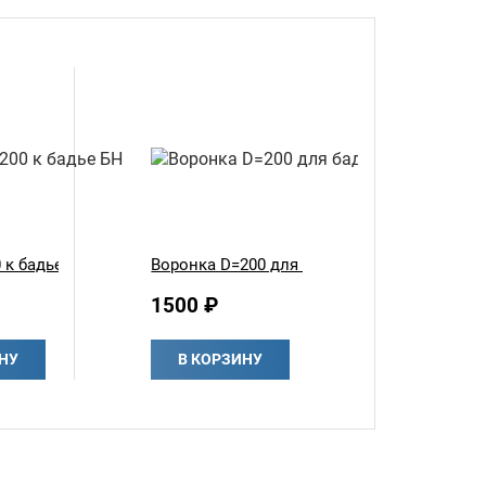
 к бадье БН
Воронка D=200 для бадьи
1500 ₽
НУ
В КОРЗИНУ